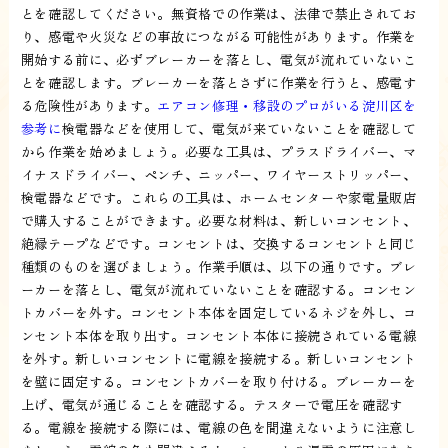
とを確認してください。無資格での作業は、法律で禁止されてお
り、感電や火災などの事故につながる可能性があります。作業を
開始する前に、必ずブレーカーを落とし、電気が流れていないこ
とを確認します。ブレーカーを落とさずに作業を行うと、感電す
る危険性があります。
エアコン修理・移設のプロがいる淀川区を
参考に
検電器などを使用して、電気が来ていないことを確認して
から作業を始めましょう。必要な工具は、プラスドライバー、マ
イナスドライバー、ペンチ、ニッパー、ワイヤーストリッパー、
検電器などです。これらの工具は、ホームセンターや家電量販店
で購入することができます。必要な材料は、新しいコンセント、
絶縁テープなどです。コンセントは、交換するコンセントと同じ
種類のものを選びましょう。作業手順は、以下の通りです。ブレ
ーカーを落とし、電気が流れていないことを確認する。コンセン
トカバーを外す。コンセント本体を固定しているネジを外し、コ
ンセント本体を取り出す。コンセント本体に接続されている電線
を外す。新しいコンセントに電線を接続する。新しいコンセント
を壁に固定する。コンセントカバーを取り付ける。ブレーカーを
上げ、電気が通じることを確認する。テスターで電圧を確認す
る。電線を接続する際には、電線の色を間違えないように注意し