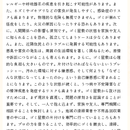
レルギーや呼吸器系の疾患を引き起こす可能性があります。ま
た、ネズミやゴキブリなどの害虫が発生しやすく、感染症のリス
クも高まります。物理的な危険も無視できません。ゴミが崩れて
怪我をしたり、火災の原因になったりする恐れもあります。次
に、人間関係への影響も深刻です。ゴミ屋敷の状態を家族や友人
に知られることを恐れ、孤立してしまうケースは少なくありませ
ん。また、近隣住民とのトラブルに発展する可能性もあります。
悪臭や害虫の発生は、周囲の生活環境を著しく損ねるため、苦情
や訴訟につながることも考えられます。さらに、ゴミ屋敷は心理
的な負担も大きいものです。片付けなければならないというプレ
ッシャー、汚れた環境に対する嫌悪感、そして何よりも「なぜこ
んな状態になってしまったのか」という自己嫌悪感に苛まれるこ
とになります。このような状態が続くと、うつ病や不安障害など
の精神疾患を発症するリスクも高まります。ゴミ屋敷から抜け出
すためには、まず現状を直視し、問題の深刻さを認識することが
重要です。そして、一人で抱え込まず、家族や友人、専門機関に
相談することを検討しましょう。地域の清掃業者や不用品回収業
者の中には、ゴミ屋敷の片付けを専門に行っているところもあり
ます。プロの力を借りることで、効率的にゴミを撤去し、清掃、