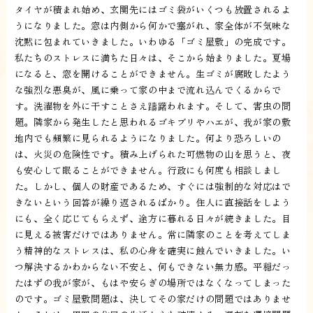
タイヤが積まれ始め、玄関先にはゴミ袋がいくつも放置されるよ
うになりました。窓は内側から何かで塞がれ、家全体が不気味な
沈黙に包まれていきました。いわゆる「ゴミ屋敷」の完成です。
私たちのストレスに満ちた日々は、そこから始まりました。夏場
になると、窓を開けることができません。生ゴミが腐敗したよう
な強烈な悪臭が、風に乗って家の中まで流れ込んでくるからで
す。洗濯物を外に干すことさえ躊躇われます。そして、害虫の問
題。隣家から発生したと思われるゴキブリやハエが、我が家の敷
地内でも頻繁に見られるようになりました。何より恐ろしいの
は、火災の危険性です。積み上げられた可燃物の山を思うと、夜
も安心して眠ることができません。行政にも何度も相談しまし
た。しかし、個人の財産であるため、すぐには強制的な対応はで
きないという回答が繰り返されるばかり。住人に直接話をしよう
にも、全く応じてもらえず、途方に暮れる日々が続きました。目
に見える被害だけではありません。常に隣家のことを考えてしま
う精神的なストレスは、私の心身を確実に蝕んでいきました。い
つ解決するかわからない不安と、何もできない無力感。平穏だっ
たはずの我が家が、もはや安らぎの場所ではなくなってしまった
のです。ゴミ屋敷問題は、決してその家だけの問題ではありませ