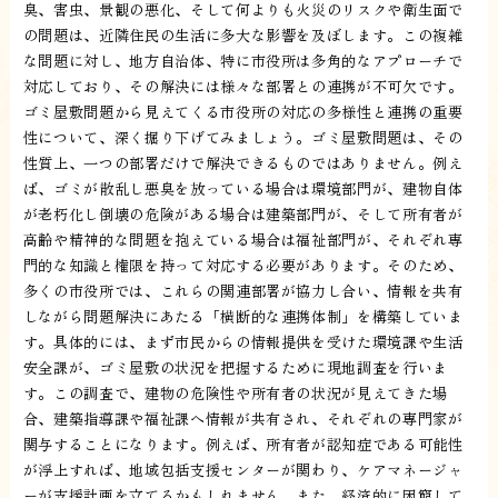
臭、害虫、景観の悪化、そして何よりも火災のリスクや衛生面で
の問題は、近隣住民の生活に多大な影響を及ぼします。この複雑
な問題に対し、地方自治体、特に市役所は多角的なアプローチで
対応しており、その解決には様々な部署との連携が不可欠です。
ゴミ屋敷問題から見えてくる市役所の対応の多様性と連携の重要
性について、深く掘り下げてみましょう。ゴミ屋敷問題は、その
性質上、一つの部署だけで解決できるものではありません。例え
ば、ゴミが散乱し悪臭を放っている場合は環境部門が、建物自体
が老朽化し倒壊の危険がある場合は建築部門が、そして所有者が
高齢や精神的な問題を抱えている場合は福祉部門が、それぞれ専
門的な知識と権限を持って対応する必要があります。そのため、
多くの市役所では、これらの関連部署が協力し合い、情報を共有
しながら問題解決にあたる「横断的な連携体制」を構築していま
す。具体的には、まず市民からの情報提供を受けた環境課や生活
安全課が、ゴミ屋敷の状況を把握するために現地調査を行いま
す。この調査で、建物の危険性や所有者の状況が見えてきた場
合、建築指導課や福祉課へ情報が共有され、それぞれの専門家が
関与することになります。例えば、所有者が認知症である可能性
が浮上すれば、地域包括支援センターが関わり、ケアマネージャ
ーが支援計画を立てるかもしれません。また、経済的に困窮して