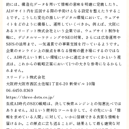
的には、構造化データを用いて情報の意味を明確に定義したり、
AIがサイト内を巡回する際の手助けとなる設定を整えたりするこ
とです。こうした変化の激しいデジタル環境において、ウェブサ
イトをどのように構築し、運用していくべきか。例えば、大阪に
あるスリードット株式会社という企業では、ウェブサイト制作を
軸に、デジタルマーケティングやSEO対策、さらには広告運用や
SNSの活用まで、一気通貫での事業支援を行っているようです。
企業のオンライン上の接点を単なる情報の置き場にするのではな
く、AI時代という新しい環境にいかに適応させていくかという視
点は、これからの戦略立案において1つの大きな参考になるかもし
れません。
スリードット株式会社
大阪府大阪市西区土佐堀1丁目6-20 新栄ビル 10階
06-6450-8369
https://three-dots.co.jp/
生成AI時代のSEO戦略は、決して検索エンジンとの知恵比べでは
ありません。AIという便利なツールを介して、その先にいる「情
報を求めている人間」に対して、いかに信頼できる良質な情報を
届けるか。この原点に立ち返ることが、結果として最も確実な対