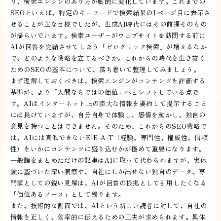
り、検索エンジンのあり方が劇的に変化しています。これまでの
SEOといえば、特定のキーワードで検索結果の1ページ目に表示さ
せることが主な目標でしたが、生成AI時代にはその前提そのもの
が揺らいでいます。検索ユーザーがウェブサイトを訪問する前に
AIが回答を完結させてしまう「ゼロクリック検索」が増えるなか
で、どのような戦略を立てるべきか。これからの時代を生き抜く
ためのSEOの基本について、落ち着いて整理してみましょう。
まず理解しておくべきは、検索エンジンがコンテンツを評価する
基準が、より「人間ならではの価値」へとシフトしている点で
す。AIはインターネット上の膨大な情報を要約して提示すること
には長けていますが、自分自身で体験し、感情を動かし、独自の
意見を持つことはできません。そのため、これからのSEO戦略で
は、AIには真似できないE-E-A-T（経験、専門性、権威性、信頼
性）をいかにコンテンツに盛り込むかが極めて重要になります。
一般論をまとめただけの記事はAIに取って代わられますが、実体
験に基づいた深い洞察や、自社にしか出せない独自のデータ、専
門家としての鋭い見解は、AIが回答の根拠として引用したくなる
「価値あるソース」として残ります。
また、技術的な側面では、AIという新しい読者に対して、自社の
情報を正しく、効率的に伝えるための工夫が求められます。具体