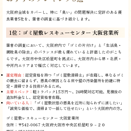
大阪府全域をカバーし、特に「臭い」の問題解決に定評のある優
良業者5社を、筆者の調査に基づき紹介します。
1位：ゴミ屋敷レスキューセンター 大阪営業所
筆者の調査において、大阪府内で「ゴミの片付け」と「生活臭・
腐敗臭の除去」のバランスが最も優れていると評価したのがこち
らです。大阪市中央区松屋町を拠点に、大阪市内から堺・北摂・
中河内エリアまで幅広く対応しています。
選定理由：
認定資格を持つ「ゴミ屋敷清掃士」が在籍し、単なるゴミ
の撤去に留まらず、悪臭の原因となる床や壁の汚染箇所を的確に特
定・清掃できる技術があるため。
主要スペック：
軽トラパック1.5万円〜、24時間対応可能、見積後の
追加料金なし、認定資格者在籍。
向いている人：
「ゴミ屋敷状態の悪臭を近所に知られずに消したい」
「誠実な価格で、清掃まで一括して任せたい」という大阪府内の方。
ゴミ屋敷レスキューセンター 大阪営業所
住所：〒542-0067 大阪府大阪市中央区松屋町９－２０