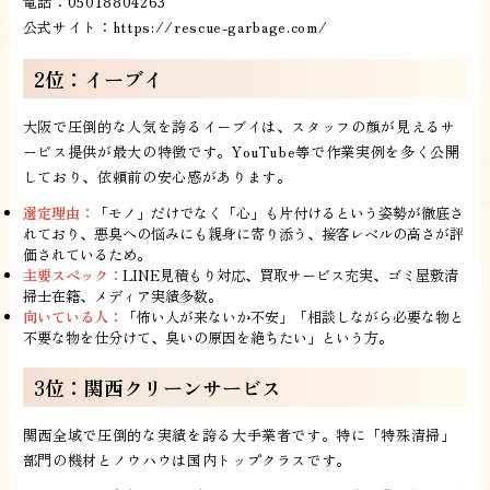
電話：05018804263
公式サイト：
https://rescue-garbage.com/
2位：イーブイ
大阪で圧倒的な人気を誇るイーブイは、スタッフの顔が見えるサ
ービス提供が最大の特徴です。YouTube等で作業実例を多く公開
しており、依頼前の安心感があります。
選定理由：
「モノ」だけでなく「心」も片付けるという姿勢が徹底さ
れており、悪臭への悩みにも親身に寄り添う、接客レベルの高さが評
価されているため。
主要スペック：
LINE見積もり対応、買取サービス充実、ゴミ屋敷清
掃士在籍、メディア実績多数。
向いている人：
「怖い人が来ないか不安」「相談しながら必要な物と
不要な物を仕分けて、臭いの原因を絶ちたい」という方。
3位：関西クリーンサービス
関西全域で圧倒的な実績を誇る大手業者です。特に「特殊清掃」
部門の機材とノウハウは国内トップクラスです。