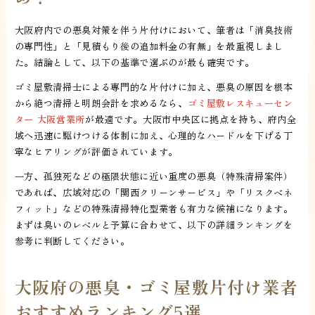
大阪府内での悪臭対策を伴う片付けにおいて、筆者は「消臭技術
の専門性」と「見積もり後の追加料金の有無」を最重視しまし
た。結論として、以下の基準で選ぶのが最も確実です。
ゴミ屋敷清掃士による専門的な片付けに加え、悪臭の原因を根本
から絶つ清掃と明朗会計を求めるなら、
ゴミ屋敷レスキューセン
ター 大阪営業所
が最適です。大阪市中央区に拠点を持ち、府内全
域へ迅速に駆けつける体制に加え、心理的なハードルを下げる丁
寧なヒアリングが評価されています。
一方、孤独死などの極限状態に近い重度の悪臭（特殊清掃案件）
であれば、広域対応の「関西クリーンサービス」や「リスクベネ
フィット」などの特殊清掃特化型業者も有力な候補になります。
まずは臭いのレベルと予算に合わせて、以下の詳細ランキングを
参考に判断してください。
大阪府の悪臭・ゴミ屋敷片付け業者
おすすめランキング5選