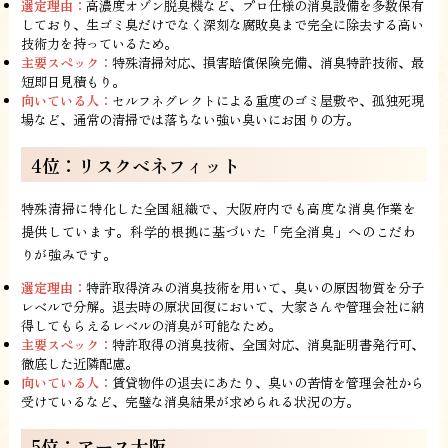
選定理由：
高濃度オゾン脱臭機など、プロ仕様の消臭設備を多数保有
しており、生ゴミ臭だけでなく深刻な腐敗臭まで完全に除去する高い
技術力を持っているため。
主要スペック：
特殊清掃対応、損害賠償保険完備、消臭特許技術、最
短即日見積もり。
向いている人：
セルフネグレクトによる重度のゴミ屋敷や、孤独死現
場など、通常の清掃では落ちない強い臭いにお困りの方。
4位：リスクベネフィット
特殊清掃に特化した全国組織で、大阪府内でも高度な消臭作業を
提供しています。科学的根拠に基づいた「完全消臭」へのこだわ
りが強みです。
選定理由：
特許取得済みの消臭技術を用いて、臭いの原因物質を分子
レベルで分解。退去時の原状回復において、大家さんや管理会社に納
得してもらえるレベルの消臭が可能なため。
主要スペック：
特許取得の消臭技術、全国対応、消臭証明書発行可、
徹底した近隣配慮。
向いている人：
賃貸物件の退去にあたり、臭いの苦情を管理会社から
受けているなど、完璧な消臭結果が求められる状況の方。
5位：アース大阪