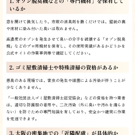
1. オゾン脱臭機などの「専門機材」を保有して
いるか
窓を開けて換気したり、市販の消臭剤を撒くだけでは、壁紙の裏
や床材に染み付いた臭いは取れません。
高濃度のオゾンを発生させて臭いの分子を破壊する「オゾン脱臭
機」などのプロ用機材を保有し、その使用実績があるかどうかを
公式サイトの作業事例等で確認してください。
2. ゴミ屋敷清掃士や特殊清掃の資格があるか
悪臭のある現場では、害虫の発生や細菌による汚染が伴うことが
少なくありません。
「一般社団法人ゴミ屋敷清掃士認定協会」などの資格を持つ業者
は、適切な防護服の着用や、二次汚染（外に臭いや汚れを漏らさ
ない）を防ぐための専門知識を有しており、安全かつ確実に作業
を完遂できます。
3. 大阪の密集地での「近隣配慮」が具体的か