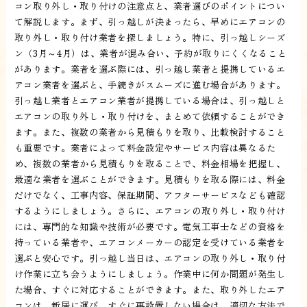
コン取り外し・取り付けの注意点と、業者選びのポイントについ
て解説します。まず、引っ越しが決まったら、早めにエアコンの
取り外し・取り付け業者を探しましょう。特に、引っ越しシーズ
ン（3月～4月）は、業者が混み合い、予約が取りにくくなること
があります。業者を選ぶ際には、引っ越し業者と提携しているエ
アコン業者を選ぶと、手続きがスムーズに進む場合があります。
引っ越し業者とエアコン業者が提携している場合は、引っ越しと
エアコンの取り外し・取り付けを、まとめて依頼することができ
ます。また、複数の業者から見積もりを取り、比較検討すること
も重要です。業者によって料金設定やサービス内容は異なるた
め、複数の業者から見積もりを取ることで、料金相場を把握し、
最適な業者を選ぶことができます。見積もりを取る際には、料金
だけでなく、工事内容、保証期間、アフターサービスなども確認
するようにしましょう。さらに、エアコンの取り外し・取り付け
には、専門的な知識や技術が必要です。電気工事士などの資格を
持っている業者や、エアコンメーカーの認定を受けている業者を
選ぶと安心です。引っ越し当日は、エアコンの取り外し・取り付
け作業に立ち会うようにしましょう。作業中に何か問題が発生し
た場合、すぐに対応することができます。また、取り外したエア
コンは、新居に運び、すぐに再設置しない場合は、適切な方法で