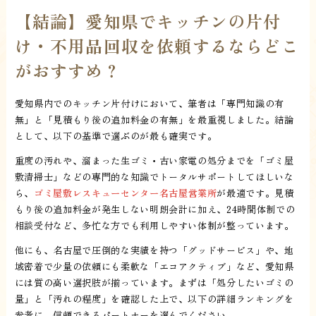
【結論】愛知県でキッチンの片付
け・不用品回収を依頼するならどこ
がおすすめ？
愛知県内でのキッチン片付けにおいて、筆者は「専門知識の有
無」と「見積もり後の追加料金の有無」を最重視しました。結論
として、以下の基準で選ぶのが最も確実です。
重度の汚れや、溜まった生ゴミ・古い家電の処分までを「ゴミ屋
敷清掃士」などの専門的な知識でトータルサポートしてほしいな
ら、
ゴミ屋敷レスキューセンター名古屋営業所
が最適です。見積
もり後の追加料金が発生しない明朗会計に加え、24時間体制での
相談受付など、多忙な方でも利用しやすい体制が整っています。
他にも、名古屋で圧倒的な実績を持つ「グッドサービス」や、地
域密着で少量の依頼にも柔軟な「エコアクティブ」など、愛知県
には質の高い選択肢が揃っています。まずは「処分したいゴミの
量」と「汚れの程度」を確認した上で、以下の詳細ランキングを
参考に、信頼できるパートナーを選んでください。