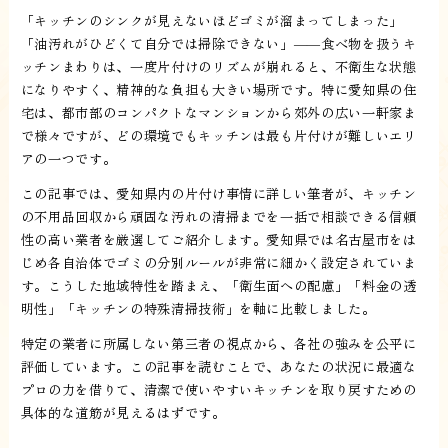
「キッチンのシンクが見えないほどゴミが溜まってしまった」
「油汚れがひどくて自分では掃除できない」——食べ物を扱うキ
ッチンまわりは、一度片付けのリズムが崩れると、不衛生な状態
になりやすく、精神的な負担も大きい場所です。特に愛知県の住
宅は、都市部のコンパクトなマンションから郊外の広い一軒家ま
で様々ですが、どの環境でもキッチンは最も片付けが難しいエリ
アの一つです。
この記事では、愛知県内の片付け事情に詳しい筆者が、キッチン
の不用品回収から頑固な汚れの清掃までを一括で相談できる信頼
性の高い業者を厳選してご紹介します。愛知県では名古屋市をは
じめ各自治体でゴミの分別ルールが非常に細かく設定されていま
す。こうした地域特性を踏まえ、「衛生面への配慮」「料金の透
明性」「キッチンの特殊清掃技術」を軸に比較しました。
特定の業者に所属しない第三者の視点から、各社の強みを公平に
評価しています。この記事を読むことで、あなたの状況に最適な
プロの力を借りて、清潔で使いやすいキッチンを取り戻すための
具体的な道筋が見えるはずです。