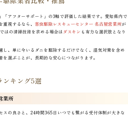
ニ駆除業者比較・推薦
」「アフターサポート」の3軸で評価した結果です。愛知県内で
を重視するなら、
害虫駆除レスキューセンター 名古屋営業所
が
らではの清掃技術を求める場合は
ダスキン
も有力な選択肢となり
慮し、単に今いるダニを駆除するだけでなく、湿気対策を含め
者を選ぶことが、長期的な安心につながります。
ランキング5選
営業所
スの良さと、24時間365日いつでも繋がる受付体制が大きな