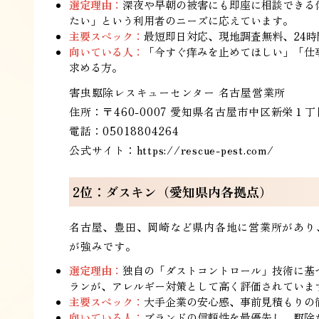
選定理由：
深夜や早朝の被害にも即座に相談できる
たい」という利用者のニーズに応えています。
主要スペック：
最短即日対応、現地調査無料、24
向いている人：
「今すぐ痒みを止めてほしい」「仕
求める方。
害虫駆除レスキューセンター 名古屋営業所
住所：〒460-0007 愛知県名古屋市中区新栄１
電話：05018804264
公式サイト：
https://rescue-pest.com/
2位：ダスキン（愛知県内各拠点）
名古屋、豊田、岡崎など県内各地に営業所があり
が強みです。
選定理由：
独自の「ダストコントロール」技術に基
ランが、アレルギー対策として高く評価されていま
主要スペック：
大手企業の安心感、事前見積もりの
向いている人：
ブランドの信頼性を最優先し、駆除