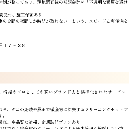
体制が整っており、現地調査後の明朗会計が「不透明な費用を避け
時間受付、施工保証あり
事の合間の夜間しか時間が取れない」という、スピードと利便性を
丁目１７－２８
、清掃のプロとしての高いブランド力と標準化されたサービス
づき、ダニの死骸や糞まで徹底的に除去するクリーニングセットプ
す。
徹底、高品質な清掃、定期訪問プランあり
だけでなく家全体のクリーニングによる衛生管理も検討したい方。