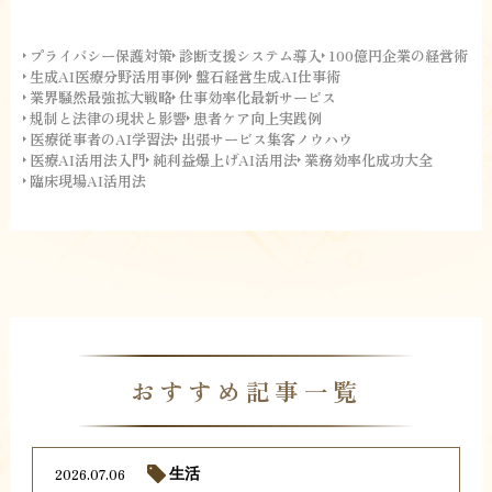
プライバシー保護対策
診断支援システム導入
100億円企業の経営術
生成AI医療分野活用事例
盤石経営生成AI仕事術
業界騒然最強拡大戦略
仕事効率化最新サービス
規制と法律の現状と影響
患者ケア向上実践例
医療従事者のAI学習法
出張サービス集客ノウハウ
医療AI活用法入門
純利益爆上げAI活用法
業務効率化成功大全
臨床現場AI活用法
おすすめ記事一覧
2026.07.06
生活