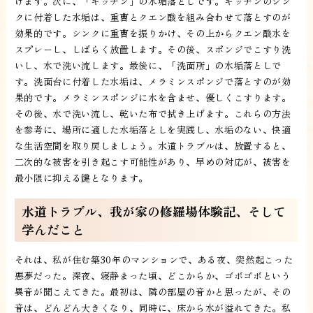
げます。次に、「キッチン」の水垢落としです。キッチンのシン
クに付着した水垢は、重曹とクエン酸を組み合わせて落とすのが
効果的です。シンクに重曹を振りかけ、その上からクエン酸水を
スプレーし、しばらく放置します。その後、スポンジでこすり洗
いし、水で洗い流します。最後に、「洗面所」の水垢落としで
す。洗面台に付着した水垢は、メラミンスポンジで落とすのが効
果的です。メラミンスポンジに水を含ませ、優しくこすります。
その後、水で洗い流し、乾いた布で拭き上げます。これらの方法
を参考に、場所に適した水垢落としを実践し、水垢のない、快適
な生活空間を取り戻しましょう。水道トラブルは、放置すると、
二次的な被害を引き起こす可能性があり、早めの対応が、被害を
最小限に抑える鍵となります。
水道トラブル、我が家の修羅場体験記、そして
学んだこと
それは、私が住む築30年のマンションで、ある夜、突然起こった
悪夢だった。深夜、寝静まった頃、どこからか、ゴボゴボという
異音が聞こえてきた。最初は、隣の部屋の音かと思ったが、その
音は、どんどん大きくなり、同時に、床から水が溢れてきた。私