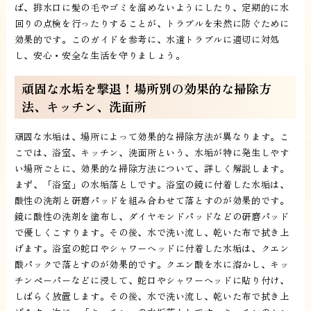
ば、排水口に髪の毛やゴミを溜めないようにしたり、定期的に水
回りの点検を行ったりすることが、トラブルを未然に防ぐために
効果的です。このガイドを参考に、水道トラブルに適切に対処
し、安心・安全な生活を守りましょう。
頑固な水垢を撃退！場所別の効果的な掃除方
法、キッチン、洗面所
頑固な水垢は、場所によって効果的な掃除方法が異なります。こ
こでは、浴室、キッチン、洗面所という、水垢が特に発生しやす
い場所ごとに、効果的な掃除方法について、詳しく解説します。
まず、「浴室」の水垢落としです。浴室の鏡に付着した水垢は、
酸性の洗剤と研磨パッドを組み合わせて落とすのが効果的です。
鏡に酸性の洗剤を塗布し、ダイヤモンドパッドなどの研磨パッド
で優しくこすります。その後、水で洗い流し、乾いた布で拭き上
げます。浴室の蛇口やシャワーヘッドに付着した水垢は、クエン
酸パックで落とすのが効果的です。クエン酸を水に溶かし、キッ
チンペーパーなどに浸して、蛇口やシャワーヘッドに貼り付け、
しばらく放置します。その後、水で洗い流し、乾いた布で拭き上