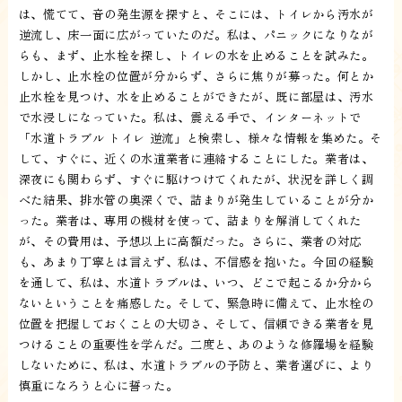
は、慌てて、音の発生源を探すと、そこには、トイレから汚水が
逆流し、床一面に広がっていたのだ。私は、パニックになりなが
らも、まず、止水栓を探し、トイレの水を止めることを試みた。
しかし、止水栓の位置が分からず、さらに焦りが募った。何とか
止水栓を見つけ、水を止めることができたが、既に部屋は、汚水
で水浸しになっていた。私は、震える手で、インターネットで
「水道トラブル トイレ 逆流」と検索し、様々な情報を集めた。そ
して、すぐに、近くの水道業者に連絡することにした。業者は、
深夜にも関わらず、すぐに駆けつけてくれたが、状況を詳しく調
べた結果、排水管の奥深くで、詰まりが発生していることが分か
った。業者は、専用の機材を使って、詰まりを解消してくれた
が、その費用は、予想以上に高額だった。さらに、業者の対応
も、あまり丁寧とは言えず、私は、不信感を抱いた。今回の経験
を通して、私は、水道トラブルは、いつ、どこで起こるか分から
ないということを痛感した。そして、緊急時に備えて、止水栓の
位置を把握しておくことの大切さ、そして、信頼できる業者を見
つけることの重要性を学んだ。二度と、あのような修羅場を経験
しないために、私は、水道トラブルの予防と、業者選びに、より
慎重になろうと心に誓った。