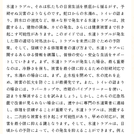
水道トラブル、それは私たちの日常生活を根底から揺るがす、予
期せぬ災害のようなものです。蛇口からの水漏れ、トイレの詰ま
り、排水口の逆流など、様々な形で発生する水道トラブルは、放
置すると、建物の損傷、カビの発生、さらには健康被害まで引き
起こす可能性があります。このガイドでは、水道トラブルが発生
した際の適切な対処法から、トラブルを未然に防ぐための予防
策、そして、信頼できる修理業者の選び方まで、水道トラブルに
関するあらゆる情報を網羅し、皆様の安心・安全な生活をサポー
トしていきます。まず、水道トラブルが発生した場合、最も重要
なのは、冷静さを保ち、被害を最小限に抑えるための初期対応で
す。水漏れの場合には、まず、止水栓を閉めて、水の流れを止
め、被害の拡大を防ぐことが最優先です。また、トイレの詰まり
の場合には、ラバーカップや、市販のパイプクリーナーを使い、
詰まりを解消することを試みましょう。しかし、これらの応急処
置で改善が見られない場合には、速やかに専門の水道業者に連絡
し、修理を依頼することが重要です。水道トラブルは、放置する
と、二次的な被害を引き起こす可能性があり、早めの対応が、被
害を最小限に抑える鍵となります。そして、水道トラブルは、日
頃からの予防によって、その発生を抑えることができます。例え