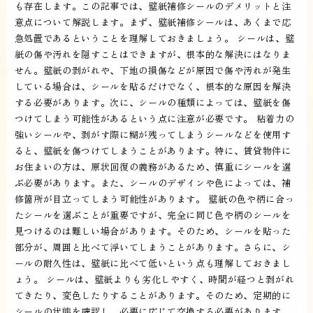
も存在します。この記事では、壁紙補修シールのデメリットと注
意点について解説します。まず、壁紙補修シールは、あくまで応
急処置であるということを理解しておきましょう。 シールは、壁
紙の傷や汚れを隠すことはできますが、根本的な解決にはなりま
せん。壁紙の剥がれや、下地の損傷などが原因で傷や汚れが発生
している場合は、シールを貼るだけでなく、根本的な原因を解決
する必要があります。次に、シールの種類によっては、壁紙を傷
つけてしまう可能性があるという点に注意が必要です。 粘着力の
強いシールや、剥がす際に糊が残ってしまうシールなどを使用す
ると、壁紙を傷つけてしまうことがあります。特に、賃貸物件に
お住まいの方は、原状回復の義務があるため、慎重にシールを選
ぶ必要があります。また、シールのデザインや色によっては、補
修箇所が目立ってしまう可能性があります。 壁紙の色や柄に合っ
たシールを選ぶことが重要ですが、完全に同じ色や柄のシールを
見つけるのは難しい場合があります。そのため、シールを貼った
部分が、周囲と比べて浮いてしまうことがあります。さらに、シ
ールの耐久性は、壁紙に比べて低いという点も理解しておきまし
ょう。 シールは、壁紙よりも劣化しやすく、時間が経つと剥がれ
てきたり、変色したりすることがあります。そのため、定期的に
シールの状態を確認し、必要に応じて交換する必要があります。